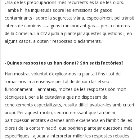
Una de les preocupacions més recurrents és la de les olors.
També hi ha inquietuds sobre les emissions de gasos
contaminants i sobre la seguretat viària, especialment pel trànsit
intens de camions —alguns transportant gas— per la carretera
de la Comella. La CIV ajuda a plantejar aquestes qüestions i, en
alguns casos, a obtenir respostes o aclariments.
-Quines respostes us han donat? Són satisfactòries?
Han mostrat voluntat d’explicar-nos la planta i fins i tot de
tornar-nos-la a ensenyar per tal de deixar clar el seu
funcionament. Tanmateix, moltes de les respostes són molt
tècniques i, per a la ciutadania que no disposem de
coneixements especialitzats, resulta difícil avaluar-les amb criteri
propi. Per aquest motiu, seria interessant que també hi
participessin entitats externes amb experiència en l’àmbit de les
olors i de la contaminació, que podrien plantejar qüestions més
específiques i ajudar a interpretar millor les respostes rebudes.