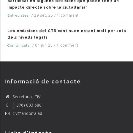
participar en algunes decisions que poden tenir un
impacte directe sobre la ciutadania"
/
29 set. 25
/
1 comment
Entrevistes
Les emissions del CTR continuen estant molt per sota
dels nivells legals
/
04 jun 25
/
1 comment
Comunicats
Informació de contacte
Secretariat CiV
(+376) 803 580
civ@andorra.ad