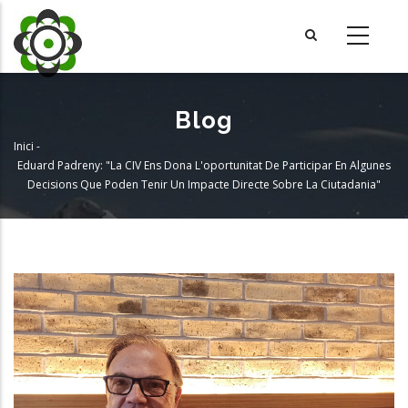
Vés
al
contingut
Blog
Inici
-
Fil
Eduard Padreny: "La CIV Ens Dona L'oportunitat De Participar En Algunes
Decisions Que Poden Tenir Un Impacte Directe Sobre La Ciutadania"
d'Ariadna