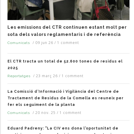
Les emissions del CTR continuen estant molt per
sota dels valors reglamentaris i de referència
/
09 jun 26
/
1 comment
Comunicats
El CTR tracta un total de 52.600 tones de residus el
2025
/
23 març 26
/
1 comment
Reportatges
La Comissió d’Informació i Vigilància del Centre de
Tractament de Residus de la Comella es reuneix per
fer els seguiment de la planta
/
20 nov. 25
/
1 comment
Comunicats
Eduard Padreny: "La CIV ens dona l'oportunitat de