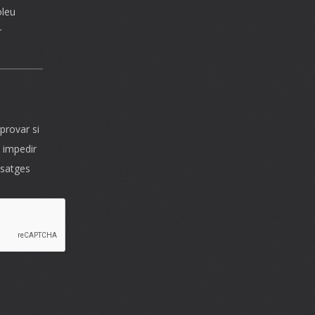
oleu
r
provar si
 impedir
ssatges