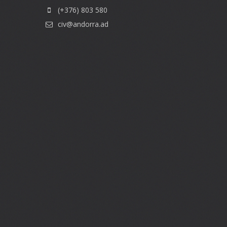
(+376) 803 580
civ@andorra.ad