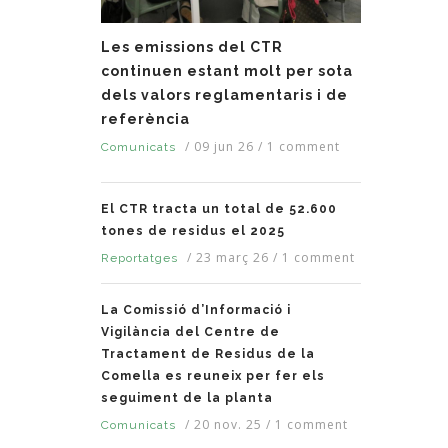
Les emissions del CTR
continuen estant molt per sota
dels valors reglamentaris i de
referència
/
09 jun 26
/
1 comment
Comunicats
El CTR tracta un total de 52.600
tones de residus el 2025
/
23 març 26
/
1 comment
Reportatges
La Comissió d’Informació i
Vigilància del Centre de
Tractament de Residus de la
Comella es reuneix per fer els
seguiment de la planta
/
20 nov. 25
/
1 comment
Comunicats