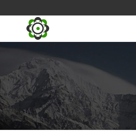
Vés
al
contingut
M
N