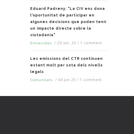
Eduard Padreny: "La CIV ens dona
l'oportunitat de participar en
algunes decisions que poden tenir
un impacte directe sobre la
ciutadania"
/
29 set. 25
/
1 comment
Entrevistes
Les emissions del CTR continuen
estant molt per sota dels nivells
legals
/
04 jun 25
/
1 comment
Comunicats