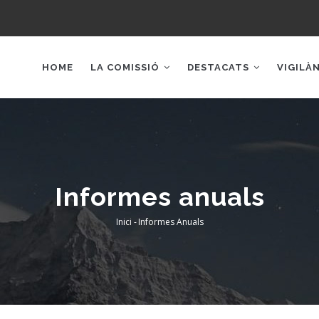
AIN
AVIGATION
HOME
LA COMISSIÓ
DESTACATS
VIGILÀ
Informes anuals
Inici
-
Informes Anuals
Fil
d'Ariadna