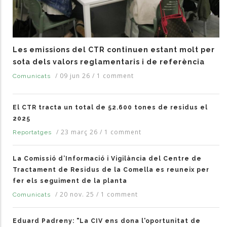
Les emissions del CTR continuen estant molt per
sota dels valors reglamentaris i de referència
/
09 jun 26
/
1 comment
Comunicats
El CTR tracta un total de 52.600 tones de residus el
2025
/
23 març 26
/
1 comment
Reportatges
La Comissió d’Informació i Vigilància del Centre de
Tractament de Residus de la Comella es reuneix per
fer els seguiment de la planta
/
20 nov. 25
/
1 comment
Comunicats
Eduard Padreny: "La CIV ens dona l'oportunitat de