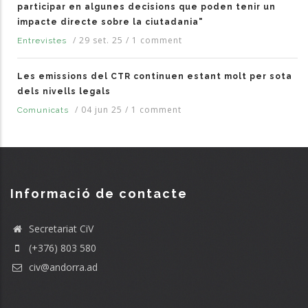
participar en algunes decisions que poden tenir un
impacte directe sobre la ciutadania"
/
29 set. 25
/
1 comment
Entrevistes
Les emissions del CTR continuen estant molt per sota
dels nivells legals
/
04 jun 25
/
1 comment
Comunicats
Informació de contacte
Secretariat CiV
(+376) 803 580
civ@andorra.ad