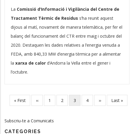
La
Comissió d’Informació i Vigilància del Centre de
Tractament Tèrmic de Residus
s’ha reunit aquest
dijous al matí, novament de manera telemàtica, per fer el
balanç del funcionament del CTR entre maig i octubre del
2020. Destaquen les dades relatives a l’energia venuda a
FEDA, amb 840,33 MW d’energia tèrmica per a alimentar
la
xarxa de calor
d’Andorra la Vella entre el gener i
l’octubre.
Primera
« First
Pàgina
‹‹
Pàgina
1
Pàgina
2
Pàgina
3
Pàgina
4
Pàgina
››
Última
Last »
Paginació
pàgina
anterior
actual
següent
pàgina
Subscriu-te a Comunicats
CATEGORIES