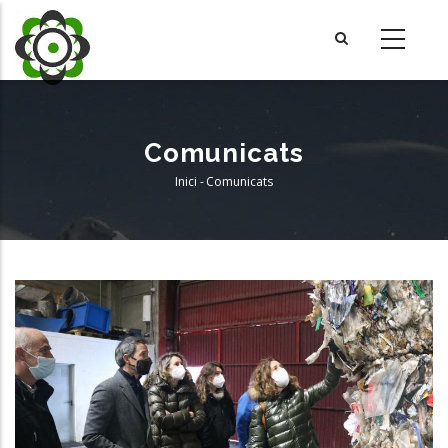
Vés
al
contingut
Comunicats
Inici
-
Comunicats
Fil
d'Ariadna